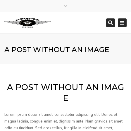
×
INSTAGRAM
Close top bar
Lunes – Viernes: 9:30 – 19:00
Togg
Searc
Sabado: 10:00 a 14:00
+562 3245 1976
info@powersport.cl
A POST WITHOUT AN IMAGE
A POST WITHOUT AN IMAG
E
Lorem ipsum dolor sit amet, consectetur adipiscing elit. Donec et
magna lacinia, congue enim et, dignissim ante. Nam gravida sit amet
odio eu tincidunt. Sed eros tellus, fringilla in eleifend sit amet,