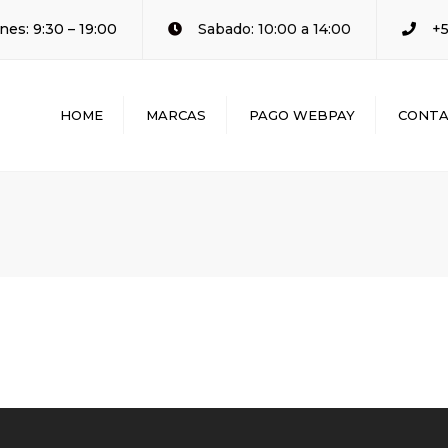
nes: 9:30 – 19:00
Sabado: 10:00 a 14:00
+5
HOME
MARCAS
PAGO WEBPAY
CONT
BENELLI
KEEWAY
KYMCO
ROYAL ENFIELD
SUZUKI
ZONSEN