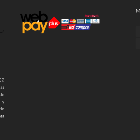
M
7,
tas
de
e y
de
eta