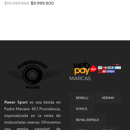
Original
Current
$
10.399.900
$
9.999.900
price
price
was:
is:
$10.399.900.
$9.999.900.
MARCAS
BENELLI
KEEWAY
Power Sport
es una tienda en
Padre Mariano 407, Providencia,
KYMCO
especializada en la venta de
ROYAL ENFIELD
motocicletas nuevas. Ofrecemos
una amplia variedad de